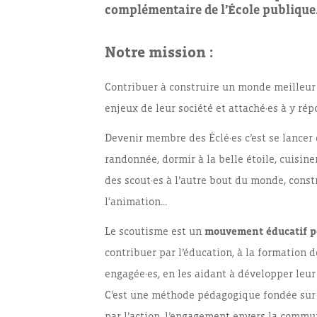
complémentaire de l’École publique
Notre mission :
Contribuer à construire un monde meilleur 
enjeux de leur société et attaché·es à y rép
Devenir membre des Éclé·es c’est se lance
randonnée, dormir à la belle étoile, cuisine
des scout·es à l’autre bout du monde, constr
l‘animation…
Le scoutisme est un
mouvement éducatif pou
contribuer par l’éducation, à la formation d
engagée·es, en les aidant à développer leur 
C’est une méthode pédagogique fondée sur la
par l’action, l’engagement envers la comm