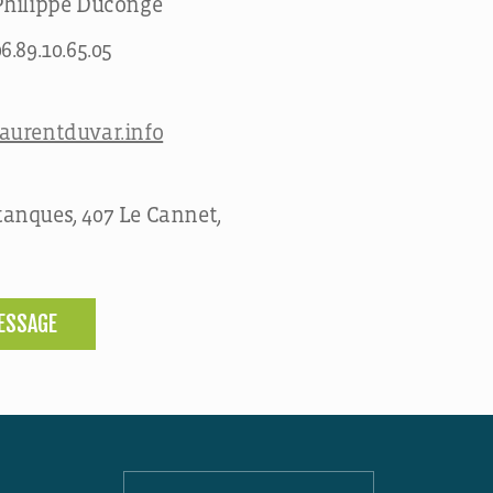
Philippe Duconge
6.89.10.65.05
laurentduvar.info
anques, 407 Le Cannet,
ESSAGE