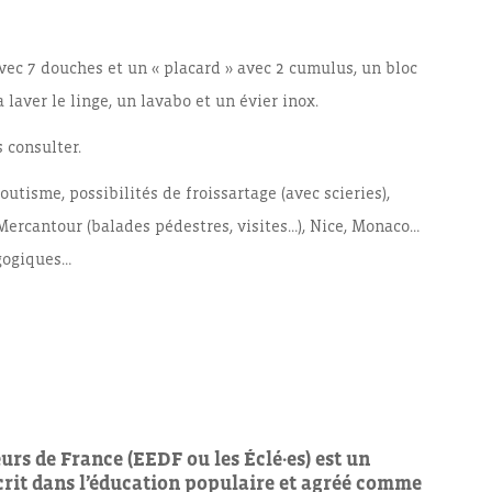
ec 7 douches et un « placard » avec 2 cumulus, un bloc
aver le linge, un lavabo et un évier inox.
s consulter.
outisme, possibilités de froissartage (avec scieries),
ercantour (balades pédestres, visites…), Nice, Monaco…
agogiques…
urs de France (EEDF ou les Éclé·es)
est un
crit dans l’éducation populaire et agréé
comme