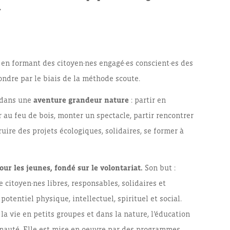
.
en formant des citoyen·nes engagé·es conscient·es des
ondre par le biais de la méthode scoute.
r dans une
aventure grandeur nature
: partir en
r au feu de bois, monter un spectacle, partir rencontrer
uire des projets écologiques, solidaires, se former à
r les jeunes, fondé sur le volontariat.
Son but :
e citoyen·nes libres, responsables, solidaires et
potentiel physique, intellectuel, spirituel et social.
 vie en petits groupes et dans la nature, l’éducation
unauté. Elle est mise en oeuvre par des programmes